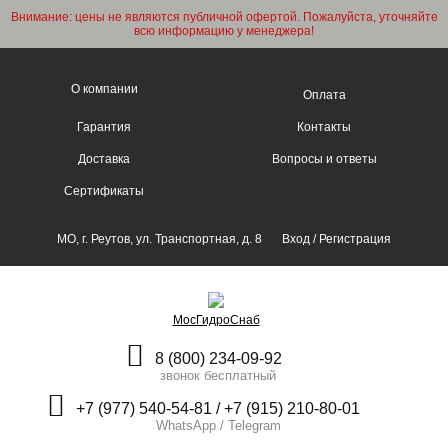
Внимание: цены не являются публичной офертой. Пожалуйста, уточняйте
всю информацию у менеджера!
О компании
Оплата
Гарантия
Контакты
Доставка
Вопросы и ответы
Сертификаты
МО, г. Реутов, ул. Транспортная, д. 8
Вход
/
Регистрация
МосГидроСнаб
8 (800) 234-09-92
звонок бесплатный
+7 (977) 540-54-81 / +7 (915) 210-80-01
WhatsApp / Telegram