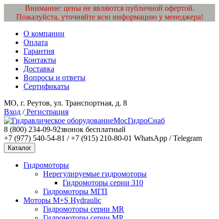
Внимание: цены не являются публичной офертой.
Пожалуйста, уточняйте всю информацию у менеджера!
О компании
Оплата
Гарантия
Контакты
Доставка
Вопросы и ответы
Сертификаты
МО, г. Реутов, ул. Транспортная, д. 8
Вход
/
Регистрация
МосГидроСнаб
8 (800) 234-09-92
звонок бесплатный
+7 (977) 540-54-81 / +7 (915) 210-80-01
WhatsApp / Telegram
Каталог
Гидромоторы
Нерегулируемые гидромоторы
Гидромоторы серии 310
Гидромоторы МГП
Моторы M+S Hydraulic
Гидромоторы серии MR
Гидромоторы серии MP