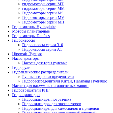
гидромоторы серии MT
гидромоторы серии MM
Гидромоторы серии MS
Гидромоторы серии MV
Гидромоторы серии MH
Гидромоторы Hydraglobe
Моторы планетарные
Гидромоторы Danfoss
Гидронасосы
Гидронасосы серии 310
Гидронасосы серии А1
Hipomak, Турция
Насос-дозаторы
Насосы дозаторы рулевые
Гидрорули
Гидравлические распределители
Ручные гидрораспределители
Гидрораспределители Китай, Hanshang Hydraulic
Насосы для вакуумных и илососных машин
Гидровращатели РПГ
Гидроцилиндры
Гидроцилиндры погрузчика
Гидроцилиндры для экскаваторов
Гидроцилиндры для самосвалов и прицепов
Гидроцилиндры для сельскохозяйственной