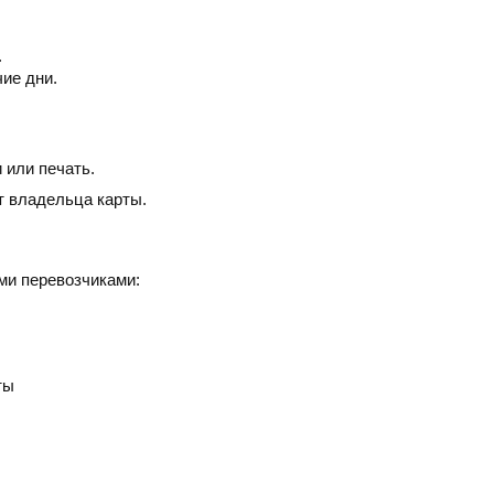
.
чие дни.
 или печать.
т владельца карты.
ми перевозчиками:
ты