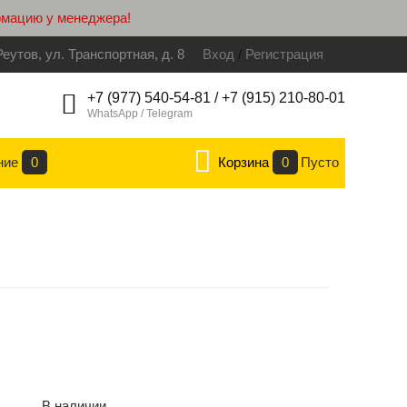
рмацию у менеджера!
Реутов, ул. Транспортная, д. 8
Вход
/
Регистрация
+7 (977) 540-54-81 / +7 (915) 210-80-01
WhatsApp / Telegram
ние
0
Корзина
0
Пусто
В наличии