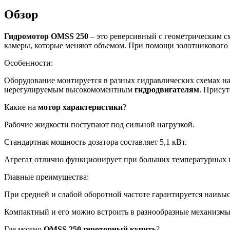
Обзор
Гидромотор
OMSS 250
– это реверсивный с геометрическим с
камеры, которые меняют объемом. При помощи золотникового п
Особенности:
Оборудование монтируется в разных гидравлических схемах на
нерегулируемым высокомоментным
гидродвигателям
. Прису
Какие на
мотор характеристики
?
Рабочие жидкости поступают под сильной нагрузкой.
Стандартная мощность дозатора составляет 5,1 кВт.
Агрегат отлично функционирует при больших температурных ко
Главные преимущества:
При средней и слабой оборотной частоте гарантируется наив
Компактный и его можно встроить в разнообразные механизмы
Где можно
OMSS 250
героторный
купить
?