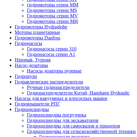
гидромоторы серии MM
Гидромоторы серии MS
Гидромоторы серии MV
Гидромоторы серии MH
Гидромоторы Hydraglobe
Моторы планетарные
Гидромоторы Danfoss
Гидронасосы
Гидронасосы серии 310
Гидронасосы серии А1
Hipomak, Турция
Насос-дозаторы
Насосы дозаторы рулевые
Гидрорули
Гидравлические распределители
Ручные гидрораспределители
Гидрораспределители Китай, Hanshang Hydraulic
Насосы для вакуумных и илососных машин
Гидровращатели РПГ
Гидроцилиндры
Гидроцилиндры погрузчика
Гидроцилиндры для экскаваторов
Гидроцилиндры для самосвалов и прицепов
Гидроцилиндры для сельскохозяйственной техники
Гидроцилиндр трактора