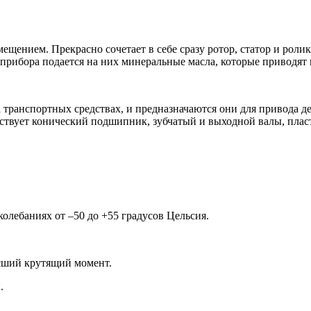
мещением. Прекрасно сочетает в себе сразу ротор, статор и ро
рибора подается на них минеральные масла, которые приводят в
 транспортных средствах, и предназначаются они для привода д
тствует конический подшипник, зубчатый и выходной валы, плас
лебаниях от –50 до +55 градусов Цельсия.
ысший крутящий момент.
.