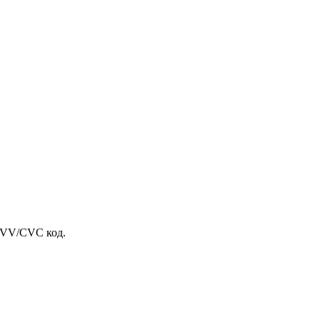
 CVV/CVC код.