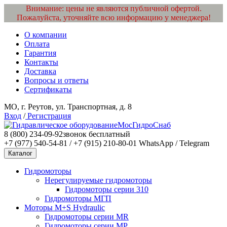
Внимание: цены не являются публичной офертой.
Пожалуйста, уточняйте всю информацию у менеджера!
О компании
Оплата
Гарантия
Контакты
Доставка
Вопросы и ответы
Сертификаты
МО, г. Реутов, ул. Транспортная, д. 8
Вход
/
Регистрация
МосГидроСнаб
8 (800) 234-09-92
звонок бесплатный
+7 (977) 540-54-81 / +7 (915) 210-80-01
WhatsApp / Telegram
Каталог
Гидромоторы
Нерегулируемые гидромоторы
Гидромоторы серии 310
Гидромоторы МГП
Моторы M+S Hydraulic
Гидромоторы серии MR
Гидромоторы серии MP