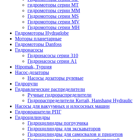
гидромоторы серии MT
гидромоторы серии MM
Гидромоторы серии MS
Гидромоторы серии MV
Гидромоторы серии MH
Гидромоторы Hydraglobe
Моторы планетарные
Гидромоторы Danfoss
Гидронасосы
Гидронасосы серии 310
Гидронасосы серии А1
Hipomak, Турция
Насос-дозаторы
Насосы дозаторы рулевые
Гидрорули
Гидравлические распределители
Ручные гидрораспределители
Гидрораспределители Китай, Hanshang Hydraulic
Насосы для вакуумных и илососных машин
Гидровращатели РПГ
Гидроцилиндры
Гидроцилиндры погрузчика
Гидроцилиндры для экскаваторов
Гидроцилиндры для самосвалов и прицепов
Гидроцилиндры для сельскохозяйственной