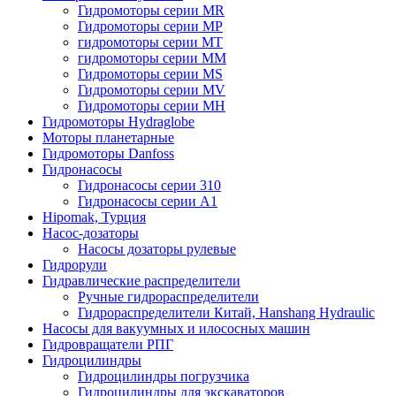
Гидромоторы серии MR
Гидромоторы серии MP
гидромоторы серии MT
гидромоторы серии MM
Гидромоторы серии MS
Гидромоторы серии MV
Гидромоторы серии MH
Гидромоторы Hydraglobe
Моторы планетарные
Гидромоторы Danfoss
Гидронасосы
Гидронасосы серии 310
Гидронасосы серии А1
Hipomak, Турция
Насос-дозаторы
Насосы дозаторы рулевые
Гидрорули
Гидравлические распределители
Ручные гидрораспределители
Гидрораспределители Китай, Hanshang Hydraulic
Насосы для вакуумных и илососных машин
Гидровращатели РПГ
Гидроцилиндры
Гидроцилиндры погрузчика
Гидроцилиндры для экскаваторов