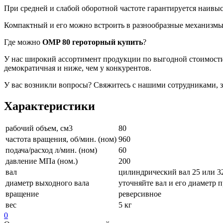
При средней и слабой оборотной частоте гарантируется наив
Компактный и его можно встроить в разнообразные механизмы
Где можно
OMP 80
героторный
купить
?
У нас широкий ассортимент продукции по выгодной стоимости.
демократичная и ниже, чем у конкурентов.
У вас возникли вопросы? Свяжитесь с нашими сотрудниками, за
Характеристики
рабочий объем, см3
80
частота вращения, об/мин. (ном)
960
подача/расход л/мин. (ном)
60
давление МПа (ном.)
200
вал
цилиндрический вал 25 или 3
диаметр выходного вала
уточняйте вал и его диаметр п
вращение
реверсивное
вес
5 кг
0