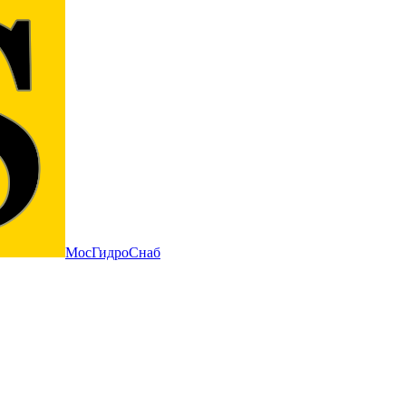
МосГидроСнаб