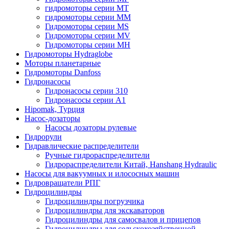
гидромоторы серии MT
гидромоторы серии MM
Гидромоторы серии MS
Гидромоторы серии MV
Гидромоторы серии MH
Гидромоторы Hydraglobe
Моторы планетарные
Гидромоторы Danfoss
Гидронасосы
Гидронасосы серии 310
Гидронасосы серии А1
Hipomak, Турция
Насос-дозаторы
Насосы дозаторы рулевые
Гидрорули
Гидравлические распределители
Ручные гидрораспределители
Гидрораспределители Китай, Hanshang Hydraulic
Насосы для вакуумных и илососных машин
Гидровращатели РПГ
Гидроцилиндры
Гидроцилиндры погрузчика
Гидроцилиндры для экскаваторов
Гидроцилиндры для самосвалов и прицепов
Гидроцилиндры для сельскохозяйственной