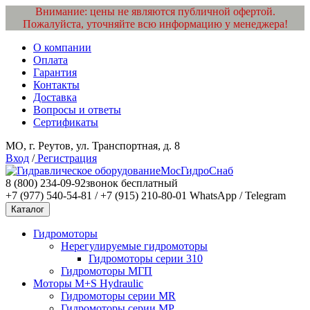
Внимание: цены не являются публичной офертой.
Пожалуйста, уточняйте всю информацию у менеджера!
О компании
Оплата
Гарантия
Контакты
Доставка
Вопросы и ответы
Сертификаты
МО, г. Реутов, ул. Транспортная, д. 8
Вход
/
Регистрация
МосГидроСнаб
8 (800) 234-09-92
звонок бесплатный
+7 (977) 540-54-81 / +7 (915) 210-80-01
WhatsApp / Telegram
Каталог
Гидромоторы
Нерегулируемые гидромоторы
Гидромоторы серии 310
Гидромоторы МГП
Моторы M+S Hydraulic
Гидромоторы серии MR
Гидромоторы серии MP