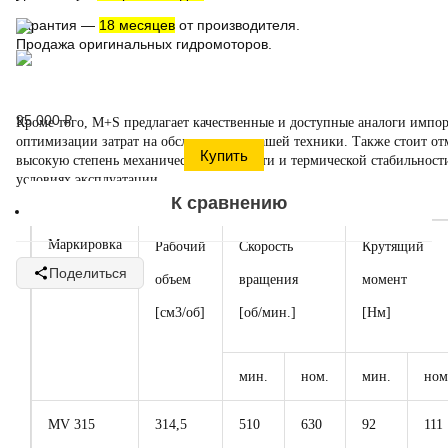
Гарантия
—
18 месяцев
от производителя.
Продажа оригинальных гидромоторов.
95 000
₽
Кроме того,
M+S
предлагает качественные и доступные
аналоги импо
оптимизации затрат на обслуживание вашей техники. Также стоит от
высокую степень механической прочности и термической стабильност
условиях эксплуатации.
К сравнению
Параметры:
Маркировка
Рабочий
Скорость
Крутящий
Поделиться
объем
вращения
момент
[см3/об]
[об/мин.]
[Нм]
мин.
ном.
мин.
ном
МV 315
314,5
510
630
92
111