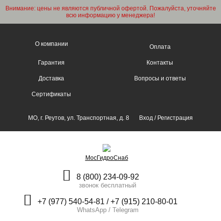
Внимание: цены не являются публичной офертой. Пожалуйста, уточняйте
всю информацию у менеджера!
О компании
Оплата
Гарантия
Контакты
Доставка
Вопросы и ответы
Сертификаты
МО, г. Реутов, ул. Транспортная, д. 8
Вход
/
Регистрация
МосГидроСнаб
8 (800) 234-09-92
звонок бесплатный
+7 (977) 540-54-81 / +7 (915) 210-80-01
WhatsApp / Telegram