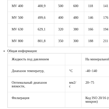
МV 400
400,9
500
600
118
141
МV 500
499,6
400
480
146
176
МV 630
629,1
320
380
166
194
МV 800
801,8
350
300
188
211
Общая информация:
Жидкость под давлением
На минеральной
Диапазон температур,
°C
-40÷140
Оптимальный диапазон
мм2/
20÷75
вязкости,
с
Фильтрация
Код ISO 20/16 
микрон)