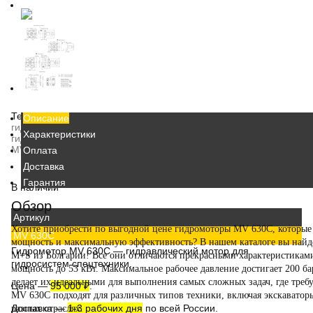
Теги:
Описание
гидромотор
Характеристики
гидромотор планетарный
MV 630C
Оплата
Доставка
Гарантия
В наличии
Обзор
Артикул
Хотите приобрести
по выгодной цене гидромоторы MV 630C
, которы
MV 630C
мощность и максимальную эффективность? В нашем каталоге вы най
Гидромотор MV 630C
— гидравлический мотор для
M+S из Болгарии
! Все они отличаются прекрасными характеристиками
гидросистем спецтехники.
мощность до 53 кВт. Максимальное рабочее давление достигает 200 ба
делает их идеальными для выполнения самых сложных задач, где треб
Цена
—
95 000 ₽
.
MV 630C
подходят для различных типов техники, включая экскаватор
Доставка
—
1-3 рабочих дня
по всей России.
разных отраслях.