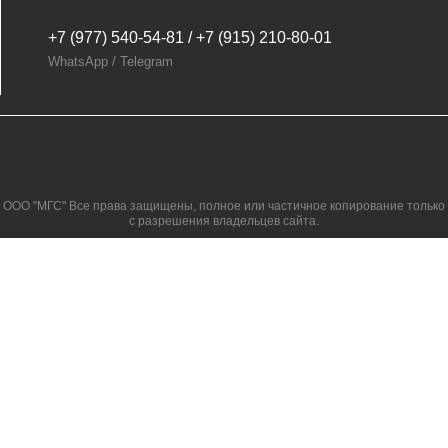
+7 (977) 540-54-81 / +7 (915) 210-80-01
WhatsApp / Telegram
ООО "МГС" Все права защищены, полное или частичное копирование только
с разрешения владельцев сайта.