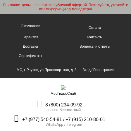
Внимание: цены не являются публичной офертой. Пожалуйста, уточняйте
всю информацию у менеджера!
О компании
Оплата
Гарантия
Контакты
Доставка
Вопросы и ответы
Сертификаты
МО, г. Реутов, ул. Транспортная, д. 8
Вход
/
Регистрация
МосГидроСнаб
8 (800) 234-09-92
звонок бесплатный
+7 (977) 540-54-81 / +7 (915) 210-80-01
WhatsApp / Telegram