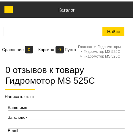
Каталог
Главная
>
Гидромоторы
Сравнение
0
Корзина
0
Пусто
>
Гидромотор MS 525C
>
Гидромотор MS 525C
0 отзывов к товару
Гидромотор MS 525C
Написать отзыв
Ваше имя
Заголовок
Email