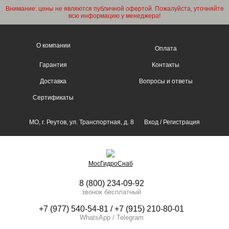
Внимание: цены не являются публичной офертой. Пожалуйста, уточняйте
всю информацию у менеджера!
О компании
Оплата
Гарантия
Контакты
Доставка
Вопросы и ответы
Сертификаты
МО, г. Реутов, ул. Транспортная, д. 8
Вход
/
Регистрация
МосГидроСнаб
8 (800) 234-09-92
звонок бесплатный
+7 (977) 540-54-81 / +7 (915) 210-80-01
WhatsApp / Telegram