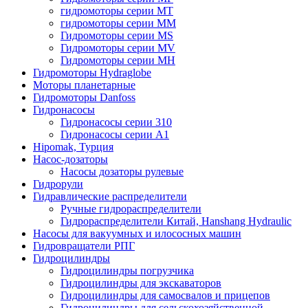
гидромоторы серии MT
гидромоторы серии MM
Гидромоторы серии MS
Гидромоторы серии MV
Гидромоторы серии MH
Гидромоторы Hydraglobe
Моторы планетарные
Гидромоторы Danfoss
Гидронасосы
Гидронасосы серии 310
Гидронасосы серии А1
Hipomak, Турция
Насос-дозаторы
Насосы дозаторы рулевые
Гидрорули
Гидравлические распределители
Ручные гидрораспределители
Гидрораспределители Китай, Hanshang Hydraulic
Насосы для вакуумных и илососных машин
Гидровращатели РПГ
Гидроцилиндры
Гидроцилиндры погрузчика
Гидроцилиндры для экскаваторов
Гидроцилиндры для самосвалов и прицепов
Гидроцилиндры для сельскохозяйственной