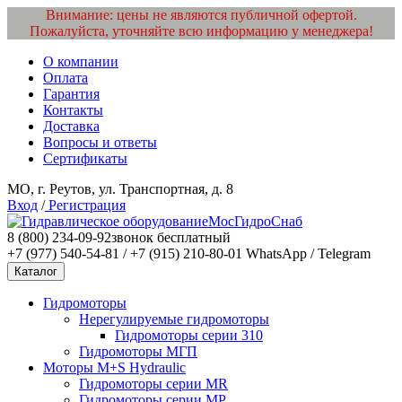
Внимание: цены не являются публичной офертой.
Пожалуйста, уточняйте всю информацию у менеджера!
О компании
Оплата
Гарантия
Контакты
Доставка
Вопросы и ответы
Сертификаты
МО, г. Реутов, ул. Транспортная, д. 8
Вход
/
Регистрация
МосГидроСнаб
8 (800) 234-09-92
звонок бесплатный
+7 (977) 540-54-81 / +7 (915) 210-80-01
WhatsApp / Telegram
Каталог
Гидромоторы
Нерегулируемые гидромоторы
Гидромоторы серии 310
Гидромоторы МГП
Моторы M+S Hydraulic
Гидромоторы серии MR
Гидромоторы серии MP