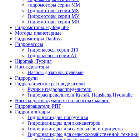
гидромоторы серии MM
Гидромоторы серии MS
Гидромоторы серии MV
Гидромоторы серии MH
Гидромоторы Hydraglobe
Моторы планетарные
Гидромоторы Danfoss
Гидронасосы
Гидронасосы серии 310
Гидронасосы серии А1
Hipomak, Турция
Насос-дозаторы
Насосы дозаторы рулевые
Гидрорули
Гидравлические распределители
Ручные гидрораспределители
Гидрораспределители Китай, Hanshang Hydraulic
Насосы для вакуумных и илососных машин
Гидровращатели РПГ
Гидроцилиндры
Гидроцилиндры погрузчика
Гидроцилиндры для экскаваторов
Гидроцилиндры для самосвалов и прицепов
Гидроцилиндры для сельскохозяйственной техники
Гидроцилиндр трактора