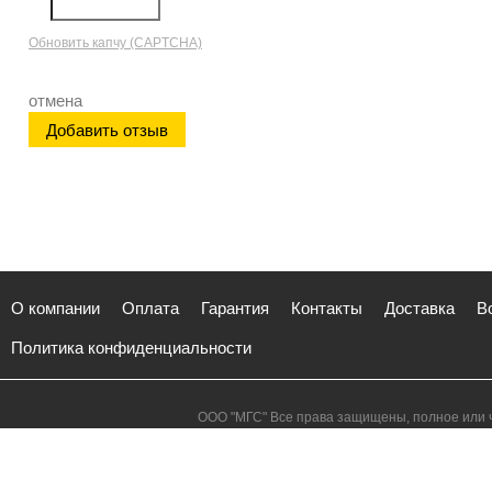
Обновить капчу (CAPTCHA)
отмена
О компании
Оплата
Гарантия
Контакты
Доставка
В
Политика конфиденциальности
ООО "МГС" Все права защищены, полное или ч