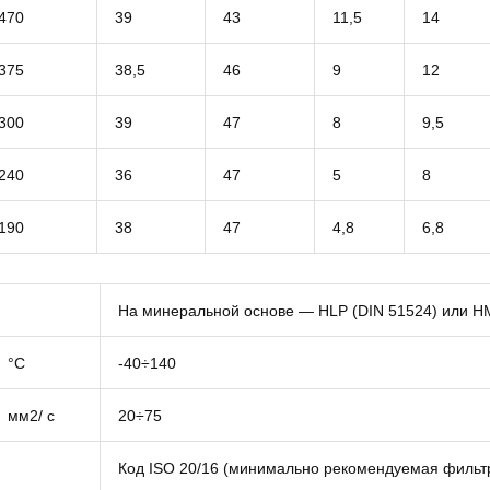
470
39
43
11,5
14
375
38,5
46
9
12
300
39
47
8
9,5
240
36
47
5
8
190
38
47
4,8
6,8
На минеральной основе — HLP (DIN 51524) или HM
°C
-40÷140
мм2/ с
20÷75
Код ISO 20/16 (минимально рекомендуемая фильт