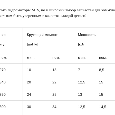
олько
г
идромоторы M+S
, но и широкий выбор запчастей для коммун
яет вам быть уверенным в качестве каждой детали!
ния
Крутящий момент
Мощность
ту]
[даНм]
[кВт]
ном.
мин.
ном.
мин.
ном.
970
10
13
7
8,5
940
20
22
12,5
15
750
24
28
13
15
600
30
34
12,5
14,5