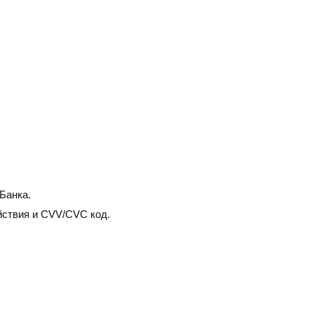
Банка.
йствия и CVV/CVC код.