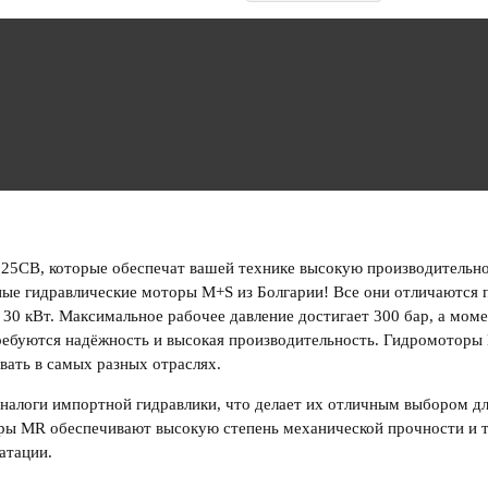
125CB
, которые обеспечат вашей технике высокую производительн
тные
гидравлические моторы M+S из Болгарии
! Все они отличаются
 30 кВт. Максимальное рабочее давление достигает 300 бар, а моме
ребуются надёжность и высокая производительность.
Гидромоторы
вать в самых разных отраслях.
аналоги импортной гидравлики
, что делает их отличным выбором д
оры MR
обеспечивают высокую степень механической прочности и т
атации.