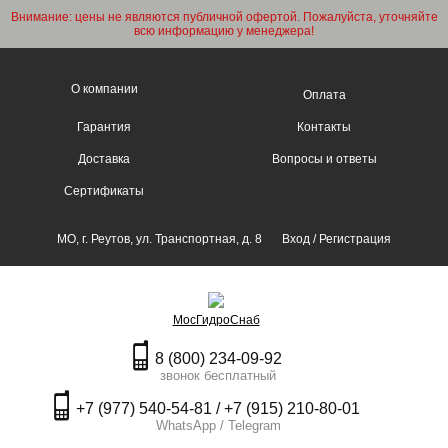
Внимание: цены не являются публичной офертой. Пожалуйста, уточняйте
всю информацию у менеджера!
О компании
Оплата
Гарантия
Контакты
Доставка
Вопросы и ответы
Сертификаты
МО, г. Реутов, ул. Транспортная, д. 8
Вход
/
Регистрация
МосГидроСнаб
8 (800) 234-09-92
звонок бесплатный
+7 (977) 540-54-81 / +7 (915) 210-80-01
WhatsApp / Telegram