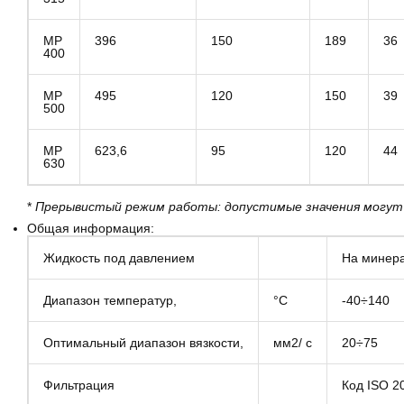
MP
396
150
189
36
400
MP
495
120
150
39
500
MP
623,6
95
120
44
630
*
Прерывистый режим работы: допустимые значения могут с
Общая информация:
Жидкость под давлением
На минера
Диапазон температур,
°C
-40÷140
Оптимальный диапазон вязкости,
мм2/ с
20÷75
Фильтрация
Код ISO 2