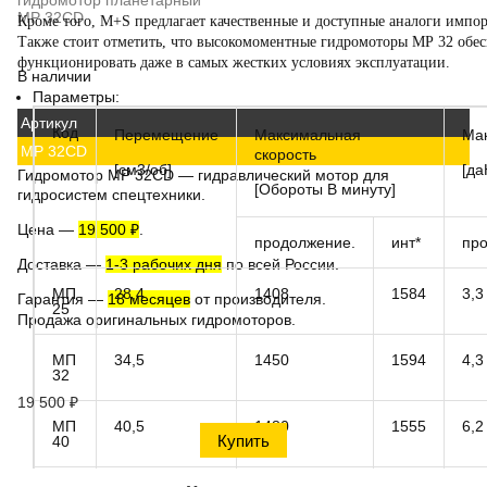
гидромотор планетарный
MP 32CD
Кроме того,
M+S
предлагает качественные и доступные
аналоги импо
Также стоит отметить, что
высокомоментные гидромоторы MP
32 обес
функционировать даже в самых жестких условиях эксплуатации.
В наличии
Параметры:
Артикул
Код
Перемещение
Максимальная
Мак
MP 32CD
скорость
[см3/об]
[да
Гидромотор MP 32CD
— гидравлический мотор для
[Обороты В минуту]
гидросистем спецтехники.
Цена
—
19 500 ₽
.
продолжение.
инт*
пр
Доставка
—
1-3 рабочих дня
по всей России.
МП
28,4
1408
1584
3,3
Гарантия
—
18 месяцев
от производителя.
25
Продажа оригинальных гидромоторов.
МП
34,5
1450
1594
4,3
32
19 500
₽
МП
40,5
1480
1555
6,2
40