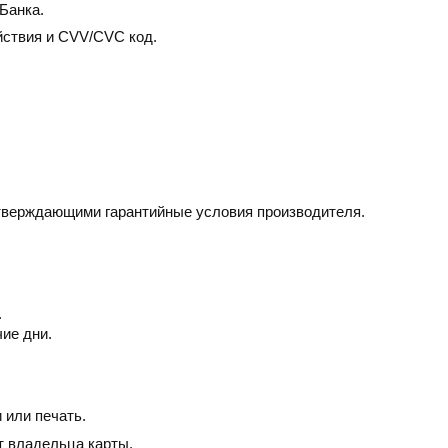
Банка.
йствия и CVV/CVC код.
дтверждающими гарантийные условия производителя.
.
чие дни.
 или печать.
т владельца карты.