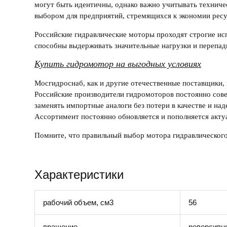
могут быть идентичны, однако важно учитывать техничес
выбором для предприятий, стремящихся к экономии ресур
Российские гидравлические моторы
проходят строгие ис
способны выдерживать значительные нагрузки и перепад
Купить гидромотор на выгодных условиях
Мосгидроснаб
, как и другие отечественные поставщики
Российские производители
гидромотор
ов постоянно сов
заменять импортные аналоги без потери в качестве и на
Ассортимент постоянно обновляется и пополняется акт
Помните, что правильный выбор
мотора гидравлическог
Характеристики
рабочий объем, см3
56
вращение
реверсивн