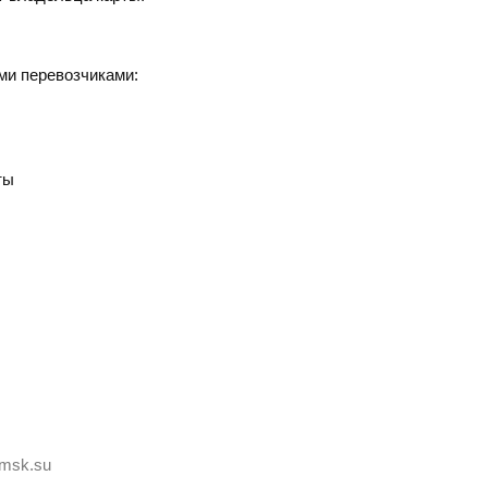
ми перевозчиками:
ты
-msk.su