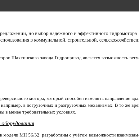
предложений, но выбор надёжного и эффективного
гидромотора
использования в коммунальной, строительной, сельскохозяйстве
торов
Шахтинского завода Гидропривод
является возможность регу
е
реверсивного мотора
, который способен изменять направление вр
, например, в погрузочных и разгрузочных механизмах. В то же вр
ны в менее требовательных условиях.
о оборудования
как модели
МН 56/32
, разработаны с учётом возможности взаимозам