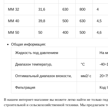
ММ 32
31,6
630
800
4
ММ 40
39,8
500
630
4,5
ММ 50
50
400
500
4,6
Общая информация:
Жидкость под давлением
На м
Диапазон температур,
°C
-40÷
Оптимальный диапазон вязкости,
мм2/ с
20÷7
Фильтрация
Код 
В нашем интернет-магазине вы можете легко найти не только
г
и
строительной и сельскохозяйственной техники. Мы предлагаем т