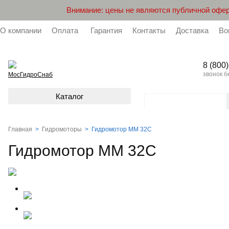
Внимание: цены не являются публичной офер
О компании
Оплата
Гарантия
Контакты
Доставка
Во
8 (800
звонок 
МосГидроСнаб
Каталог
Главная
>
Гидромоторы
>
Гидромотор MM 32C
Гидромотор MM 32C