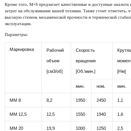
Кроме того,
M+S
предлагает качественные и доступные
аналоги 
затрат на обслуживание вашей техники. Также стоит отметить, 
высокую степень механической прочности и термической стабил
эксплуатации.
Параметры:
Маркировка
Рабочий
Скорость
Крутя
объем
вращения
момен
[см3/об]
[Об.\мин.]
[Нм]
мин.
ном.
мин.
ММ 8
8,2
1950
2450
1,1
ММ 12,5
12,5
1550
1940
1,6
ММ 20
19,9
1000
1250
2,5