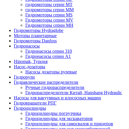
гидромоторы серии MT
гидромоторы серии MM
Гидромоторы серии MS
Гидромоторы серии MV
Гидромоторы серии MH
Гидромоторы Hydraglobe
Моторы планетарные
Гидромоторы Danfoss
Гидронасосы
Гидронасосы серии 310
Гидронасосы серии А1
Hipomak, Турция
Насос-дозаторы
Насосы дозаторы рулевые
Гидрорули
Гидравлические распределители
Ручные гидрораспределители
Гидрораспределители Китай, Hanshang Hydraulic
Насосы для вакуумных и илососных машин
Гидровращатели РПГ
Гидроцилиндры
Гидроцилиндры погрузчика
Гидроцилиндры для экскаваторов
Гидроцилиндры для самосвалов и прицепов
Гидроцилиндры для сельскохозяйственной