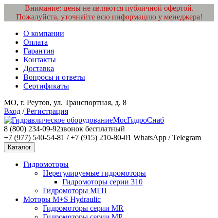
Внимание: цены не являются публичной офертой.
Пожалуйста, уточняйте всю информацию у менеджера!
О компании
Оплата
Гарантия
Контакты
Доставка
Вопросы и ответы
Сертификаты
МО, г. Реутов, ул. Транспортная, д. 8
Вход
/
Регистрация
МосГидроСнаб
8 (800) 234-09-92
звонок бесплатный
+7 (977) 540-54-81 / +7 (915) 210-80-01
WhatsApp / Telegram
Каталог
Гидромоторы
Нерегулируемые гидромоторы
Гидромоторы серии 310
Гидромоторы МГП
Моторы M+S Hydraulic
Гидромоторы серии MR
Гидромоторы серии MP