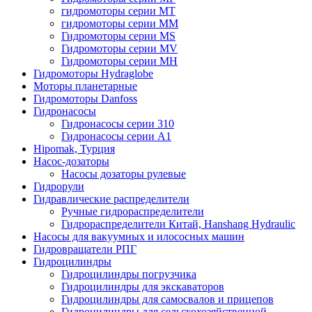
гидромоторы серии MT
гидромоторы серии MM
Гидромоторы серии MS
Гидромоторы серии MV
Гидромоторы серии MH
Гидромоторы Hydraglobe
Моторы планетарные
Гидромоторы Danfoss
Гидронасосы
Гидронасосы серии 310
Гидронасосы серии А1
Hipomak, Турция
Насос-дозаторы
Насосы дозаторы рулевые
Гидрорули
Гидравлические распределители
Ручные гидрораспределители
Гидрораспределители Китай, Hanshang Hydraulic
Насосы для вакуумных и илососных машин
Гидровращатели РПГ
Гидроцилиндры
Гидроцилиндры погрузчика
Гидроцилиндры для экскаваторов
Гидроцилиндры для самосвалов и прицепов
Гидроцилиндры для сельскохозяйственной