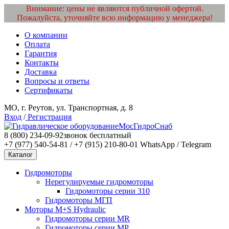
Внимание: цены не являются публичной офертой.
Пожалуйста, уточняйте всю информацию у менеджера!
О компании
Оплата
Гарантия
Контакты
Доставка
Вопросы и ответы
Сертификаты
МО, г. Реутов, ул. Транспортная, д. 8
Вход
/
Регистрация
МосГидроСнаб
8 (800) 234-09-92
звонок бесплатный
+7 (977) 540-54-81 / +7 (915) 210-80-01
WhatsApp / Telegram
Каталог
Гидромоторы
Нерегулируемые гидромоторы
Гидромоторы серии 310
Гидромоторы МГП
Моторы M+S Hydraulic
Гидромоторы серии MR
Гидромоторы серии MP