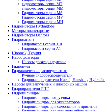
гидромоторы серии MT
гидромоторы серии MM
Гидромоторы серии MS
Гидромоторы серии MV
Гидромоторы серии MH
Гидромоторы Hydraglobe
Моторы планетарные
Гидромоторы Danfoss
Гидронасосы
Гидронасосы серии 310
Гидронасосы серии А1
Hipomak, Турция
Насос-дозаторы
Насосы дозаторы рулевые
Гидрорули
Гидравлические распределители
Ручные гидрораспределители
Гидрораспределители Китай, Hanshang Hydraulic
Насосы для вакуумных и илососных машин
Гидровращатели РПГ
Гидроцилиндры
Гидроцилиндры погрузчика
Гидроцилиндры для экскаваторов
Гидроцилиндры для самосвалов и прицепов
Гидроцилиндры для сельскохозяйственной