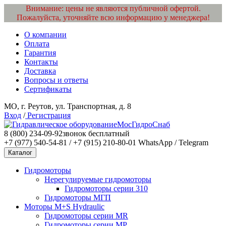
Внимание: цены не являются публичной офертой.
Пожалуйста, уточняйте всю информацию у менеджера!
О компании
Оплата
Гарантия
Контакты
Доставка
Вопросы и ответы
Сертификаты
МО, г. Реутов, ул. Транспортная, д. 8
Вход
/
Регистрация
МосГидроСнаб
8 (800) 234-09-92
звонок бесплатный
+7 (977) 540-54-81 / +7 (915) 210-80-01
WhatsApp / Telegram
Каталог
Гидромоторы
Нерегулируемые гидромоторы
Гидромоторы серии 310
Гидромоторы МГП
Моторы M+S Hydraulic
Гидромоторы серии MR
Гидромоторы серии MP