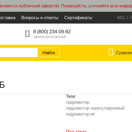
являются публичной офертой. Пожалуйста, уточняйте всю инфо
оставка
Вопросы и ответы
Сертификаты
МО, г. 
8 (800) 234-09-92
звонок бесплатный
Сравне
.Б
Теги:
гидромотор
гидромотор нерегулируемый
гидромотор мг
Под заказ