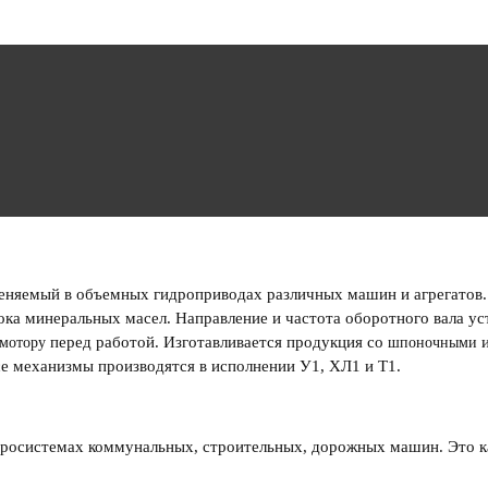
меняемый в объемных гидроприводах различных машин и агрегато
ока минеральных масел. Направление и частота оборотного вала ус
перед работой. Изготавливается продукция со
и
мотору
шпоночными
е механизмы производятся в исполнении У1, ХЛ1 и Т1.
дросистемах коммунальных, строительных, дорожных машин. Это ка