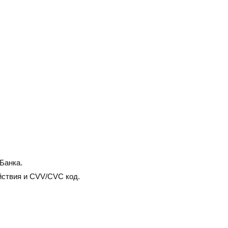
Банка.
йствия и CVV/CVC код.