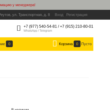
рмацию у менеджера!
Реутов, ул. Транспортная, д. 8
Вход
/
Регистрация
+7 (977) 540-54-81 / +7 (915) 210-80-01
WhatsApp / Telegram
ние
0
Корзина
0
Пусто
В наличии