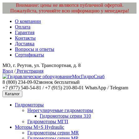
Внимание: цены не являются публичной офертой.
Пожалуйста, уточняйте всю информацию у менеджера!
О компании
Оплата
Гарантия
Контакты
Доставка
Вопросы и ответы
Сертификаты
МО, г. Реутов, ул. Транспортная, д. 8
Вход
/
Регистрация
МосГидроСнаб
8 (800) 234-09-92
звонок бесплатный
+7 (977) 540-54-81 / +7 (915) 210-80-01
WhatsApp / Telegram
Каталог
Гидромоторы
Нерегулируемые гидромоторы
Гидромоторы серии 310
Гидромоторы МГП
Моторы M+S Hydraulic
Гидромоторы серии MR
Гидромоторы серии MP