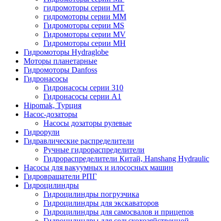
гидромоторы серии MT
гидромоторы серии MM
Гидромоторы серии MS
Гидромоторы серии MV
Гидромоторы серии MH
Гидромоторы Hydraglobe
Моторы планетарные
Гидромоторы Danfoss
Гидронасосы
Гидронасосы серии 310
Гидронасосы серии А1
Hipomak, Турция
Насос-дозаторы
Насосы дозаторы рулевые
Гидрорули
Гидравлические распределители
Ручные гидрораспределители
Гидрораспределители Китай, Hanshang Hydraulic
Насосы для вакуумных и илососных машин
Гидровращатели РПГ
Гидроцилиндры
Гидроцилиндры погрузчика
Гидроцилиндры для экскаваторов
Гидроцилиндры для самосвалов и прицепов
Гидроцилиндры для сельскохозяйственной