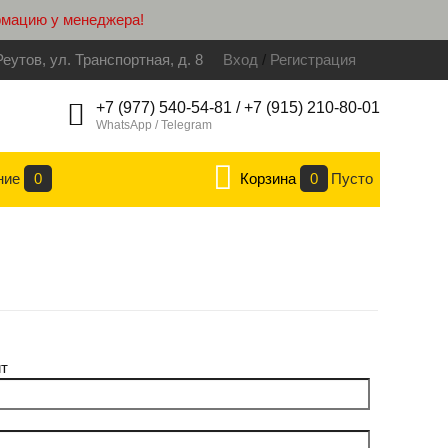
рмацию у менеджера!
Реутов, ул. Транспортная, д. 8
Вход
/
Регистрация
+7 (977) 540-54-81 / +7 (915) 210-80-01
WhatsApp / Telegram
ние
0
Корзина
0
Пусто
т