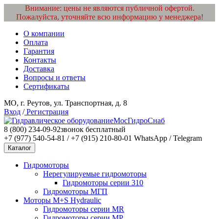
Внимание: цены не являются публичной офертой.
Пожалуйста, уточняйте всю информацию у менеджера!
О компании
Оплата
Гарантия
Контакты
Доставка
Вопросы и ответы
Сертификаты
МО, г. Реутов, ул. Транспортная, д. 8
Вход
/
Регистрация
МосГидроСнаб
8 (800) 234-09-92
звонок бесплатный
+7 (977) 540-54-81 / +7 (915) 210-80-01
WhatsApp / Telegram
Каталог
Гидромоторы
Нерегулируемые гидромоторы
Гидромоторы серии 310
Гидромоторы МГП
Моторы M+S Hydraulic
Гидромоторы серии MR
Гидромоторы серии MP