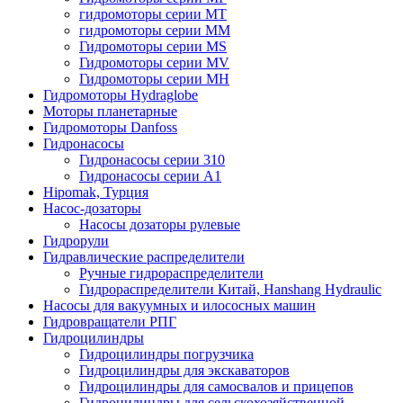
гидромоторы серии MT
гидромоторы серии MM
Гидромоторы серии MS
Гидромоторы серии MV
Гидромоторы серии MH
Гидромоторы Hydraglobe
Моторы планетарные
Гидромоторы Danfoss
Гидронасосы
Гидронасосы серии 310
Гидронасосы серии А1
Hipomak, Турция
Насос-дозаторы
Насосы дозаторы рулевые
Гидрорули
Гидравлические распределители
Ручные гидрораспределители
Гидрораспределители Китай, Hanshang Hydraulic
Насосы для вакуумных и илососных машин
Гидровращатели РПГ
Гидроцилиндры
Гидроцилиндры погрузчика
Гидроцилиндры для экскаваторов
Гидроцилиндры для самосвалов и прицепов
Гидроцилиндры для сельскохозяйственной