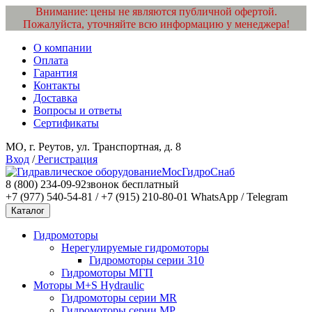
Внимание: цены не являются публичной офертой.
Пожалуйста, уточняйте всю информацию у менеджера!
О компании
Оплата
Гарантия
Контакты
Доставка
Вопросы и ответы
Сертификаты
МО, г. Реутов, ул. Транспортная, д. 8
Вход
/
Регистрация
МосГидроСнаб
8 (800) 234-09-92
звонок бесплатный
+7 (977) 540-54-81 / +7 (915) 210-80-01
WhatsApp / Telegram
Каталог
Гидромоторы
Нерегулируемые гидромоторы
Гидромоторы серии 310
Гидромоторы МГП
Моторы M+S Hydraulic
Гидромоторы серии MR
Гидромоторы серии MP