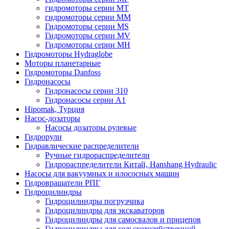
гидромоторы серии MT
гидромоторы серии MM
Гидромоторы серии MS
Гидромоторы серии MV
Гидромоторы серии MH
Гидромоторы Hydraglobe
Моторы планетарные
Гидромоторы Danfoss
Гидронасосы
Гидронасосы серии 310
Гидронасосы серии А1
Hipomak, Турция
Насос-дозаторы
Насосы дозаторы рулевые
Гидрорули
Гидравлические распределители
Ручные гидрораспределители
Гидрораспределители Китай, Hanshang Hydraulic
Насосы для вакуумных и илососных машин
Гидровращатели РПГ
Гидроцилиндры
Гидроцилиндры погрузчика
Гидроцилиндры для экскаваторов
Гидроцилиндры для самосвалов и прицепов
Гидроцилиндры для сельскохозяйственной