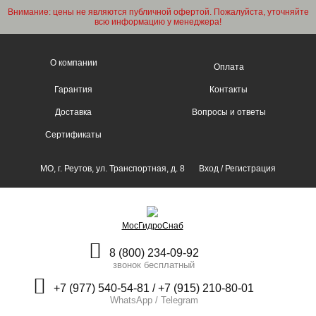
Внимание: цены не являются публичной офертой. Пожалуйста, уточняйте
всю информацию у менеджера!
О компании
Оплата
Гарантия
Контакты
Доставка
Вопросы и ответы
Сертификаты
МО, г. Реутов, ул. Транспортная, д. 8
Вход
/
Регистрация
МосГидроСнаб
8 (800) 234-09-92
звонок бесплатный
+7 (977) 540-54-81 / +7 (915) 210-80-01
WhatsApp / Telegram