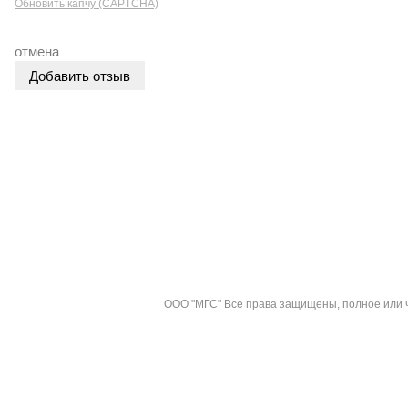
Обновить капчу (CAPTCHA)
отмена
О компании
Оплата
Гарантия
Контакты
Доставка
В
Политика конфиденциальности
ООО "МГС" Все права защищены, полное или ч