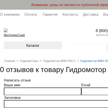
Внимание: цены не являются публичной офер
О компании
Оплата
Гарантия
Контакты
Доставка
Во
8 (800
звонок 
МосГидроСнаб
Каталог
Главная
>
Гидромоторы
>
Гидромотор BMH 500 C
>
Гидромотор BMH 50
0 отзывов к товару Гидромото
Написать отзыв
Ваше имя
Email
Заголовок