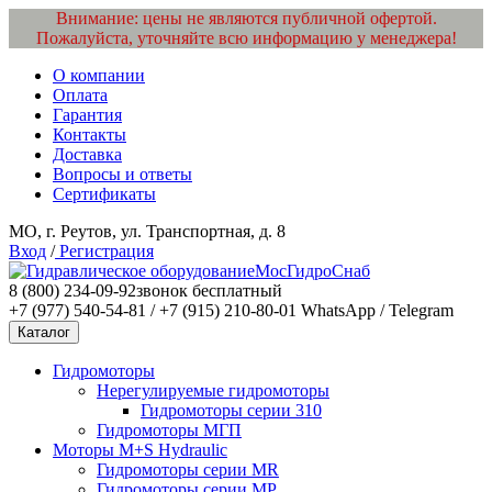
Внимание: цены не являются публичной офертой.
Пожалуйста, уточняйте всю информацию у менеджера!
О компании
Оплата
Гарантия
Контакты
Доставка
Вопросы и ответы
Сертификаты
МО, г. Реутов, ул. Транспортная, д. 8
Вход
/
Регистрация
МосГидроСнаб
8 (800) 234-09-92
звонок бесплатный
+7 (977) 540-54-81 / +7 (915) 210-80-01
WhatsApp / Telegram
Каталог
Гидромоторы
Нерегулируемые гидромоторы
Гидромоторы серии 310
Гидромоторы МГП
Моторы M+S Hydraulic
Гидромоторы серии MR
Гидромоторы серии MP