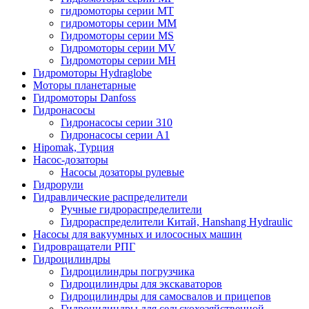
гидромоторы серии MT
гидромоторы серии MM
Гидромоторы серии MS
Гидромоторы серии MV
Гидромоторы серии MH
Гидромоторы Hydraglobe
Моторы планетарные
Гидромоторы Danfoss
Гидронасосы
Гидронасосы серии 310
Гидронасосы серии А1
Hipomak, Турция
Насос-дозаторы
Насосы дозаторы рулевые
Гидрорули
Гидравлические распределители
Ручные гидрораспределители
Гидрораспределители Китай, Hanshang Hydraulic
Насосы для вакуумных и илососных машин
Гидровращатели РПГ
Гидроцилиндры
Гидроцилиндры погрузчика
Гидроцилиндры для экскаваторов
Гидроцилиндры для самосвалов и прицепов
Гидроцилиндры для сельскохозяйственной