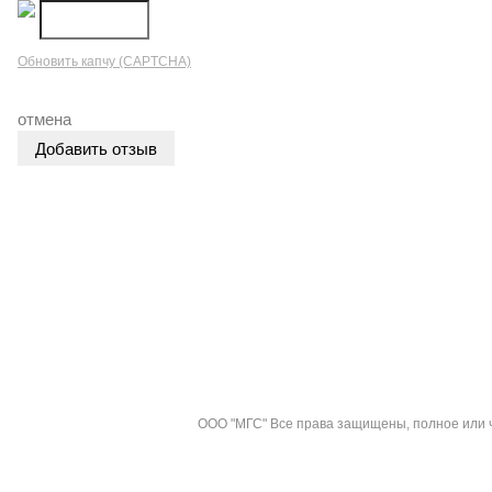
Обновить капчу (CAPTCHA)
отмена
О компании
Оплата
Гарантия
Контакты
Доставка
В
Политика конфиденциальности
ООО "МГС" Все права защищены, полное или ч