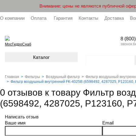
Внимание: цены не являются публичной офер
О компании
Оплата
Гарантия
Контакты
Доставка
Во
8 (800
звонок 
МосГидроСнаб
Каталог
Главная
>
Фильтры
>
Воздушный фильтр
>
Фильтр воздушный внутренни
>
Фильтр воздушный внутренний FK-4025B (6598492, 4287025, P123160, 
0 отзывов к товару Фильтр во
(6598492, 4287025, P123160, P
Написать отзыв
Ваше имя
Email