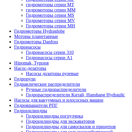
гидромоторы серии MT
гидромоторы серии MM
Гидромоторы серии MS
Гидромоторы серии MV
Гидромоторы серии MH
Гидромоторы Hydraglobe
Моторы планетарные
Гидромоторы Danfoss
Гидронасосы
Гидронасосы серии 310
Гидронасосы серии А1
Hipomak, Турция
Насос-дозаторы
Насосы дозаторы рулевые
Гидрорули
Гидравлические распределители
Ручные гидрораспределители
Гидрораспределители Китай, Hanshang Hydraulic
Насосы для вакуумных и илососных машин
Гидровращатели РПГ
Гидроцилиндры
Гидроцилиндры погрузчика
Гидроцилиндры для экскаваторов
Гидроцилиндры для самосвалов и прицепов
Гидроцилиндры для сельскохозяйственной