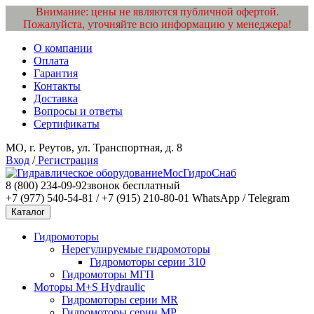
Внимание: цены не являются публичной офертой.
Пожалуйста, уточняйте всю информацию у менеджера!
О компании
Оплата
Гарантия
Контакты
Доставка
Вопросы и ответы
Сертификаты
МО, г. Реутов, ул. Транспортная, д. 8
Вход
/
Регистрация
МосГидроСнаб
8 (800) 234-09-92
звонок бесплатный
+7 (977) 540-54-81 / +7 (915) 210-80-01
WhatsApp / Telegram
Каталог
Гидромоторы
Нерегулируемые гидромоторы
Гидромоторы серии 310
Гидромоторы МГП
Моторы M+S Hydraulic
Гидромоторы серии MR
Гидромоторы серии MP