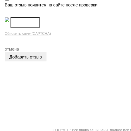
Ваш отзыв появится на сайте после проверки.
Обновить капчу (CAPTCHA)
отмена
О компании
Оплата
Гарантия
Контакты
Доставка
В
Политика конфиденциальности
ООО "МГС" Все права защищены, полное или ч