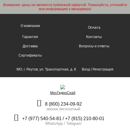
Внимание: цены не являются публичной офертой. Пожалуйста, уточняйте
всю информацию у менеджера!
О компании
Оплата
Гарантия
Контакты
Доставка
Вопросы и ответы
Сертификаты
МО, г. Реутов, ул. Транспортная, д. 8
Вход
/
Регистрация
МосГидроСнаб
8 (800) 234-09-92
звонок бесплатный
+7 (977) 540-54-81 / +7 (915) 210-80-01
WhatsApp / Telegram