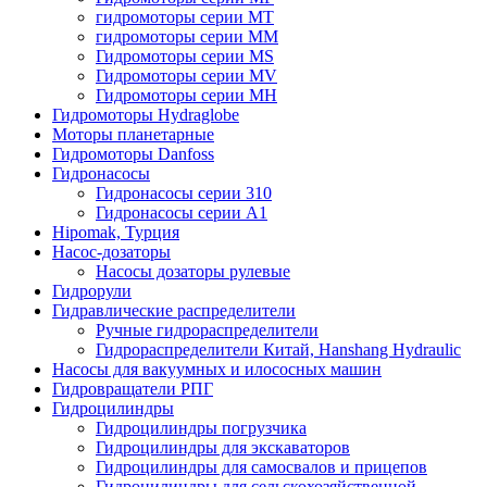
гидромоторы серии MT
гидромоторы серии MM
Гидромоторы серии MS
Гидромоторы серии MV
Гидромоторы серии MH
Гидромоторы Hydraglobe
Моторы планетарные
Гидромоторы Danfoss
Гидронасосы
Гидронасосы серии 310
Гидронасосы серии А1
Hipomak, Турция
Насос-дозаторы
Насосы дозаторы рулевые
Гидрорули
Гидравлические распределители
Ручные гидрораспределители
Гидрораспределители Китай, Hanshang Hydraulic
Насосы для вакуумных и илососных машин
Гидровращатели РПГ
Гидроцилиндры
Гидроцилиндры погрузчика
Гидроцилиндры для экскаваторов
Гидроцилиндры для самосвалов и прицепов
Гидроцилиндры для сельскохозяйственной