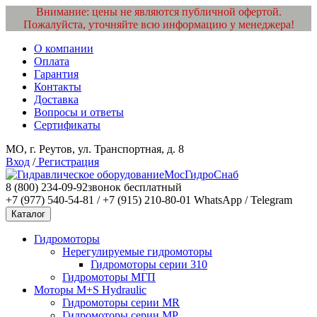
Внимание: цены не являются публичной офертой.
Пожалуйста, уточняйте всю информацию у менеджера!
О компании
Оплата
Гарантия
Контакты
Доставка
Вопросы и ответы
Сертификаты
МО, г. Реутов, ул. Транспортная, д. 8
Вход
/
Регистрация
МосГидроСнаб
8 (800) 234-09-92
звонок бесплатный
+7 (977) 540-54-81 / +7 (915) 210-80-01
WhatsApp / Telegram
Каталог
Гидромоторы
Нерегулируемые гидромоторы
Гидромоторы серии 310
Гидромоторы МГП
Моторы M+S Hydraulic
Гидромоторы серии MR
Гидромоторы серии MP