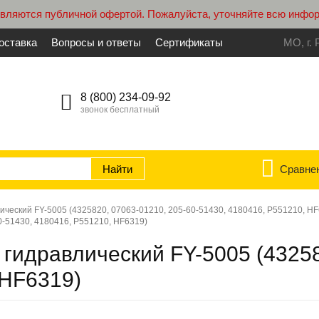
являются публичной офертой. Пожалуйста, уточняйте всю инфо
оставка
Вопросы и ответы
Сертификаты
МО, г. 
8 (800) 234-09-92
звонок бесплатный
Сравне
ический FY-5005 (4325820, 07063-01210, 205-60-51430, 4180416, P551210, H
0-51430, 4180416, P551210, HF6319)
 гидравлический FY-5005 (43258
 HF6319)