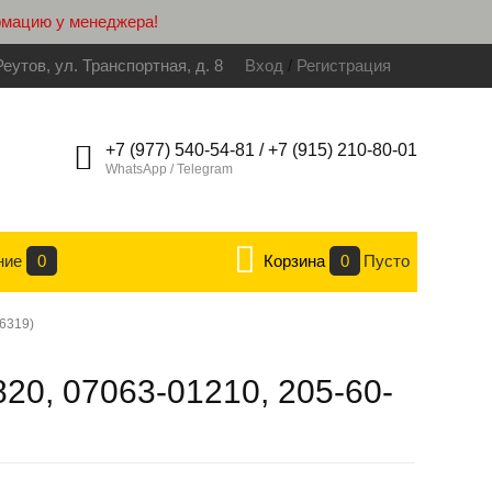
рмацию у менеджера!
Реутов, ул. Транспортная, д. 8
Вход
/
Регистрация
+7 (977) 540-54-81 / +7 (915) 210-80-01
WhatsApp / Telegram
ние
0
Корзина
0
Пусто
F6319)
20, 07063-01210, 205-60-