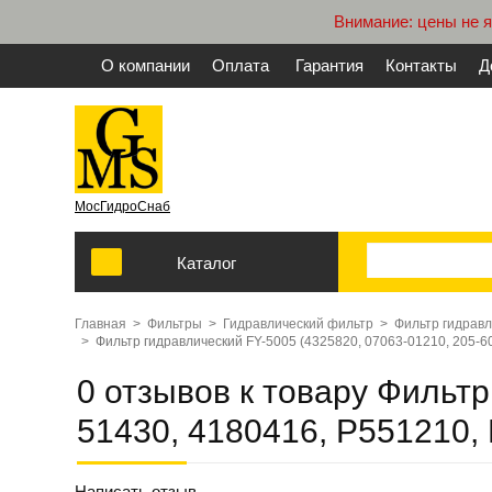
Внимание: цены не 
О компании
Оплата
Гарантия
Контакты
Д
МосГидроСнаб
Каталог
Главная
>
Фильтры
>
Гидравлический фильтр
>
Фильтр гидравл
>
Фильтр гидравлический FY-5005 (4325820, 07063-01210, 205-6
0 отзывов к товару Фильтр
51430, 4180416, P551210,
Написать отзыв