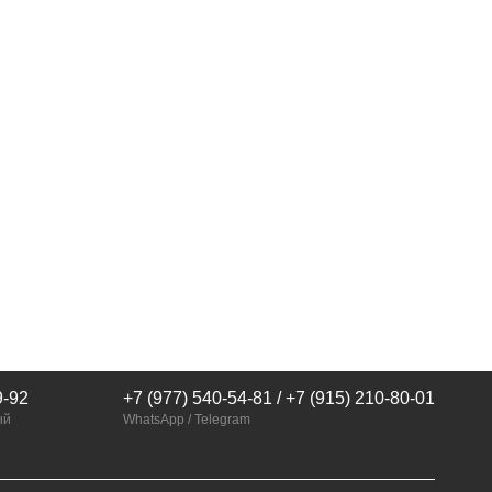
9-92
+7 (977) 540-54-81 / +7 (915) 210-80-01
ый
WhatsApp / Telegram