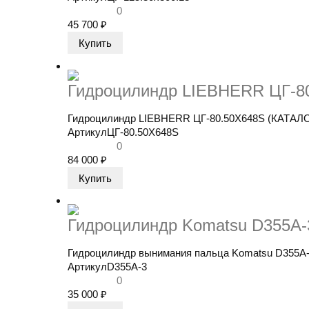
0
45 700
₽
Гидроцилиндр LIEBHERR ЦГ-
​Гидроцилиндр LIEBHERR ЦГ-80.50Х648S (КАТАЛ
Артикул
ЦГ-80.50Х648S
0
84 000
₽
Гидроцилиндр Komatsu D355A-3
Гидроцилиндр вынимания пальца Komatsu D355A-3 
Артикул
D355A-3
0
35 000
₽